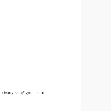
ión
ivangiralo@gmail.com
.